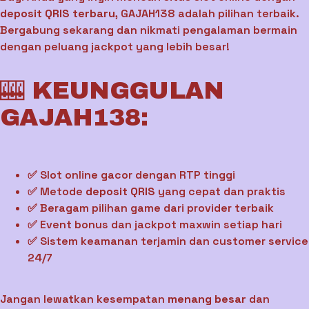
deposit QRIS terbaru
, GAJAH138 adalah pilihan terbaik.
Bergabung sekarang dan nikmati pengalaman bermain
dengan peluang jackpot yang lebih besar!
🎰 KEUNGGULAN
GAJAH138:
✅ Slot online gacor dengan RTP tinggi
✅ Metode
deposit QRIS
yang cepat dan praktis
✅ Beragam pilihan game dari provider terbaik
✅ Event bonus dan jackpot maxwin setiap hari
✅ Sistem keamanan terjamin dan customer service
24/7
Jangan lewatkan kesempatan
menang besar
dan