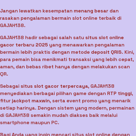
Jangan lewatkan kesempatan
menang besar
dan
rasakan pengalaman bermain slot online terbaik di
GAJAH138.
GAJAH138 hadir sebagai salah satu
situs slot online
gacor terbaru 2025
yang menawarkan pengalaman
bermain lebih praktis dengan metode
deposit QRIS
. Kini,
para pemain bisa menikmati transaksi yang lebih cepat,
aman, dan bebas ribet hanya dengan melakukan scan
QR.
Sebagai
situs slot gacor terpercaya
, GAJAH138
menyediakan berbagai pilihan game dengan
RTP tinggi
,
fitur
jackpot maxwin
, serta event promo yang menarik
setiap harinya. Dengan sistem yang modern, permainan
di GAJAH138 semakin mudah diakses baik melalui
smartphone maupun PC.
Bagi Anda yang ingin mencari situs slot online dengan