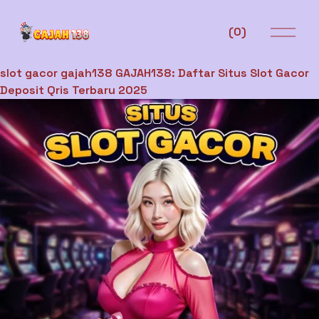
O
(
0
)
p
e
n
slot gacor gajah138
GAJAH138: Daftar Situs Slot Gacor
M
Deposit Qris Terbaru 2025
e
n
u