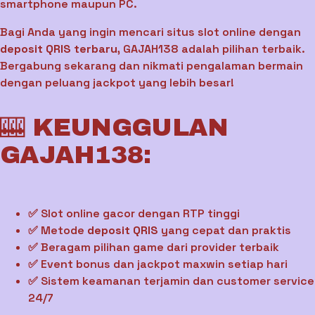
smartphone maupun PC.
Bagi Anda yang ingin mencari situs slot online dengan
deposit QRIS terbaru
, GAJAH138 adalah pilihan terbaik.
Bergabung sekarang dan nikmati pengalaman bermain
dengan peluang jackpot yang lebih besar!
🎰 KEUNGGULAN
GAJAH138:
✅ Slot online gacor dengan RTP tinggi
✅ Metode
deposit QRIS
yang cepat dan praktis
✅ Beragam pilihan game dari provider terbaik
✅ Event bonus dan jackpot maxwin setiap hari
✅ Sistem keamanan terjamin dan customer service
24/7