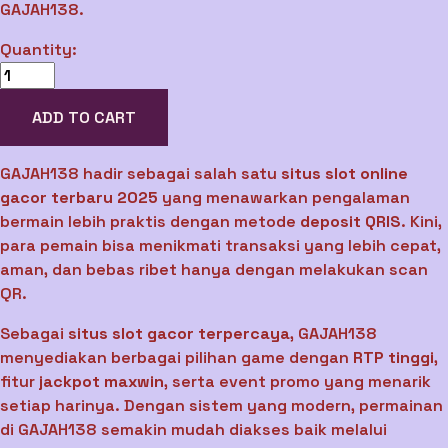
GAJAH138.
Quantity:
ADD TO CART
GAJAH138 hadir sebagai salah satu
situs slot online
gacor terbaru 2025
yang menawarkan pengalaman
bermain lebih praktis dengan metode
deposit QRIS
. Kini,
para pemain bisa menikmati transaksi yang lebih cepat,
aman, dan bebas ribet hanya dengan melakukan scan
QR.
Sebagai
situs slot gacor terpercaya
, GAJAH138
menyediakan berbagai pilihan game dengan
RTP tinggi
,
fitur
jackpot maxwin
, serta event promo yang menarik
setiap harinya. Dengan sistem yang modern, permainan
di GAJAH138 semakin mudah diakses baik melalui